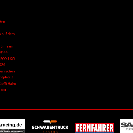
ären
lm auf dem
 für Team
 # 44
IVECO-LKW
2026
panischen
mtplatz 3
teffi Halm
n der