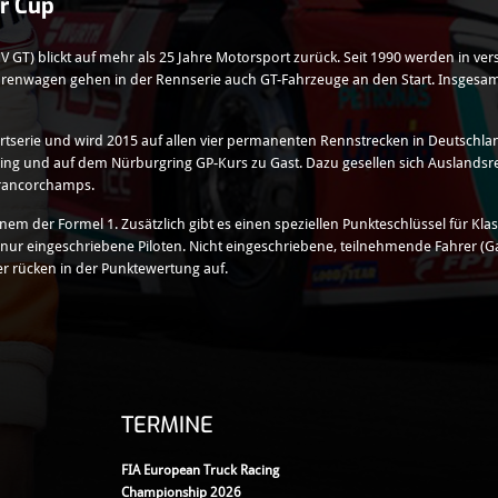
r Cup
GT) blickt auf mehr als 25 Jahre Motorsport zurück. Seit 1990 werden in ver
urenwagen gehen in der Rennserie auch GT-Fahrzeuge an den Start. Insgesam
ortserie und wird 2015 auf allen vier permanenten Rennstrecken in Deutschl
zring und auf dem Nürburgring GP-Kurs zu Gast. Dazu gesellen sich Auslandsr
Francorchamps.
nem der Formel 1. Zusätzlich gibt es einen speziellen Punkteschlüssel für Kla
ur eingeschriebene Piloten. Nicht eingeschriebene, teilnehmende Fahrer (Gas
r rücken in der Punktewertung auf.
TERMINE
FIA European Truck Racing
Championship 2026