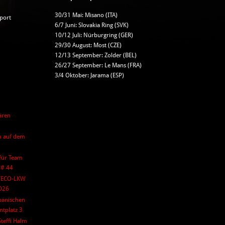
30/31 Mai: Misano (ITA)
port
6/7 Juni: Slovakia Ring (SVK)
10/12 Juli: Nürburgring (GER)
29/30 August: Most (CZE)
12/13 September: Zolder (BEL)
26/27 September: Le Mans (FRA)
3/4 Oktober: Jarama (ESP)
ären
lm auf dem
 für Team
 # 44
IVECO-LKW
2026
panischen
mtplatz 3
teffi Halm