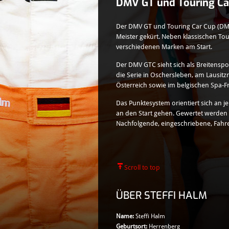
DMV GT und Touring Ca
Der DMV GT und Touring Car Cup (DMV 
Meister gekürt. Neben klassischen To
verschiedenen Marken am Start.
Der DMV GTC sieht sich als Breitensp
die Serie in Oschersleben, am Lausit
Österreich sowie im belgischen Spa-
Das Punktesystem orientiert sich an je
an den Start gehen. Gewertet werden n
Nachfolgende, eingeschriebene, Fahre
Scroll to top
ÜBER STEFFI HALM
Name:
Steffi Halm
Geburtsort:
Herrenberg