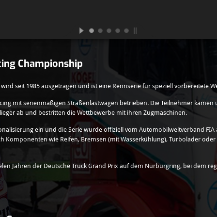
cing Championship
wird seit 1985 ausgetragen und ist eine Rennserie für speziell vorbereitete 
cing mit serienmäßigen Straßenlastwagen betrieben. Die Teilnehmer kamen ü
flieger ab und bestritten die Wettbewerbe mit ihren Zugmaschinen.
ssionalisierung ein und die Serie wurde offiziell vom Automobilweltverband F
 auch Komponenten wie Reifen, Bremsen (mit Wasserkühlung), Turbolader ode
vielen Jahren der Deutsche Truck Grand Prix auf dem Nürburgring, bei dem r